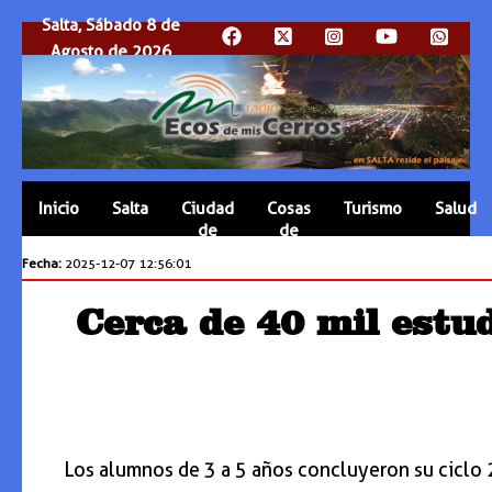
Salta, Sábado 8 de
Agosto de 2026
Inicio
Salta
Ciudad
Cosas
Turismo
Salud
de
de
Salta
Salta
Fecha:
2025-12-07 12:56:01
Cerca de 40 mil estud
Los alumnos de 3 a 5 años concluyeron su ciclo 2