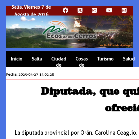
Salta, Viernes 7 de
Agosto de 2026
Inicio
Salta
Ciudad
Cosas
Turismo
Salud
de
de
Salta
Salta
Fecha:
2025-04-27 14:02:28
Diputada, que qui
ofreci
La diputada provincial por Orán, Carolina Ceaglio,